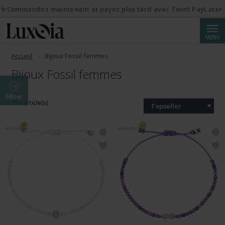
✨Commandez maintenant et payez plus tard avec Twint PayLater.
Reche
MENU
Accueil
Bijoux Fossil femmes
Bijoux Fossil femmes
Filtrer
193 article(s)
Topseller
NOUVEAU
NOUVEAU