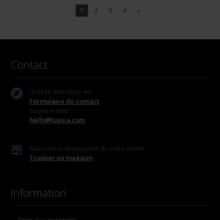
1
2
3
4
»
Contact
LUXOIA Webshop AG
Formulaire de contact
ou par e-mail
hello@luxoia.com
Nous nous réjouissons de votre visite!
Trouver un magasin
Information