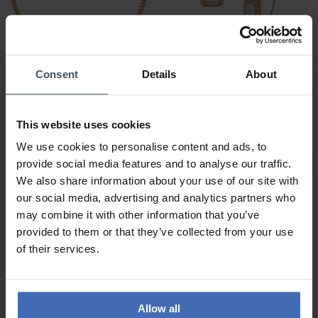
Consent
Details
About
CHF 69.50
CHF 69.50
avant CHF 79.00
avant CHF 79.00
Fossil Bracelet Raquel -
Fossil Boucles d'oreilles
JF04998710
Raquel - JF04999710
This website uses cookies
We use cookies to personalise content and ads, to
provide social media features and to analyse our traffic.
We also share information about your use of our site with
NOUVEAU
NOUVEAU
our social media, advertising and analytics partners who
may combine it with other information that you’ve
provided to them or that they’ve collected from your use
of their services.
Allow all