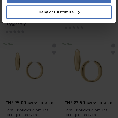
CHF 96.00
CHF 48.50
avant CHF 55.00
Deny or Customize
avant CHF 109.00
Fossil Bague Ellis -
Fossil Bracelet Ellis -
JF05001710
JF05000710
NOUVEAU
NOUVEAU
CHF 75.00
CHF 83.50
avant CHF 85.00
avant CHF 95.00
Fossil Boucles d'oreilles
Fossil Boucles d'oreilles
Ellis - JF05002710
Ellis - JF05003710