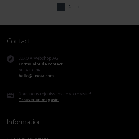
1
2
»
Contact
LUXOIA Webshop AG
Formulaire de contact
ou par e-mail
hello@luxoia.com
Nous nous réjouissons de votre visite!
Trouver un magasin
Information