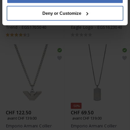
CHF 113.50
CHF 113.50
Deny or Customize
avant CHF 129.00
avant CHF 129.00
Emporio Armani Collier
Emporio Armani Bracelet
Trend - EGS1705040
Eagle Logo - EGS1623040
3
-50%
CHF 122.50
CHF 69.50
avant CHF 139.00
avant CHF 139.00
Emporio Armani Collier
Emporio Armani Collier