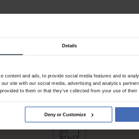
Details
e content and ads, to provide social media features and to analy
Sur facture et paiement
 our site with our social media, advertising and analytics partn
échelonné (jusqu’à CHF
5'000.-)
 provided to them or that they’ve collected from your use of their
info
Deny or Customize