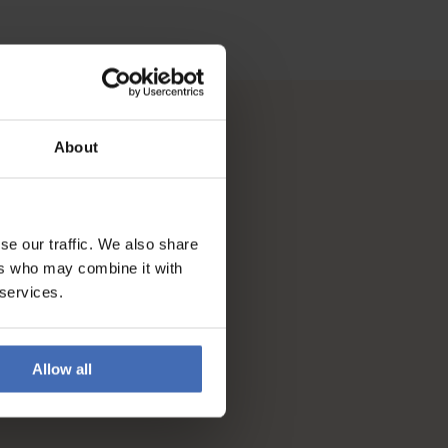
About
se our traffic. We also share
ers who may combine it with
 services.
Allow all