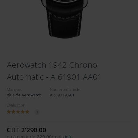
Aerowatch 1942 Chrono
Automatic - A 61901 AA01
Marque:
Numéro d'article:
plus de Aerowatch
A 61901 AA01
Évaluation:
1
CHF 2'290.00
ou à partir de
229.00
/mois
info