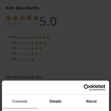
Avis des clients
5.0
1 Notations
100%
0%
0%
0%
0%
Perfekte Männer Uhr
Avis par Lina
dimanche, 8 mars 2026
LOOK
VALEUR-PRIX
QUALITÉ
Consent
Details
About
Ich bin einfach begeistert!