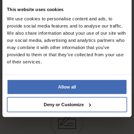
War ein Geschenk
This website uses cookies
So eine schöne Uhr!!!
Unbedingt empfehlenswert…bleibt beim Aerowatch generell.
We use cookies to personalise content and ads, to
provide social media features and to analyse our traffic.
We also share information about your use of our site with
our social media, advertising and analytics partners who
AUX AVIS DES CLIENTS
may combine it with other information that you’ve
provided to them or that they’ve collected from your use
of their services.
Allow all
Deny or Customize