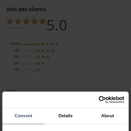
Avis des clients
5.0
1 Notations
100%
0%
0%
0%
0%
Top
Avis par Butterfly
mardi, 15 août 2017
LOOK
VALEUR-PRIX
Consent
Details
About
QUALITÉ
Die Uhr ist superschön verarbeitet und der Preis stimmt auch.