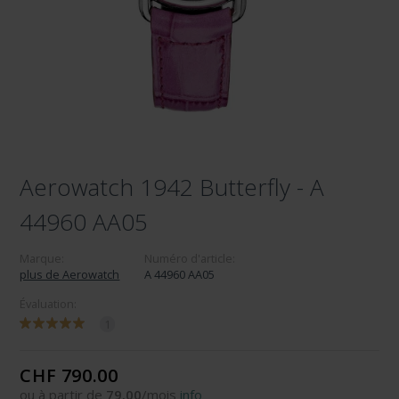
Aerowatch 1942 Butterfly - A
44960 AA05
Marque:
Numéro d'article:
plus de Aerowatch
A 44960 AA05
Évaluation:
1
CHF 790.00
ou à partir de
79.00
/mois
info