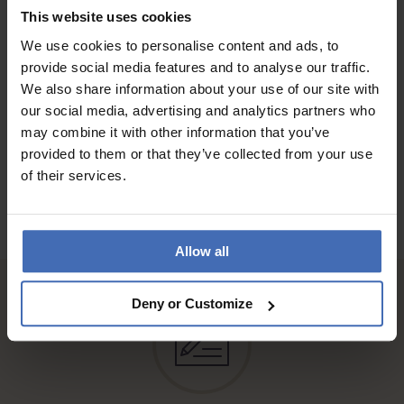
Die Schmetterlinge wechseln die Farbe ;-) Der Versand war
This website uses cookies
schnell und sehr freundlicher Versand!
We use cookies to personalise content and ads, to
provide social media features and to analyse our traffic.
We also share information about your use of our site with
AUX AVIS DES CLIENTS
our social media, advertising and analytics partners who
may combine it with other information that you’ve
provided to them or that they’ve collected from your use
of their services.
Allow all
Deny or Customize