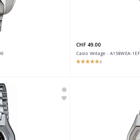
CHF 49.00
00
Casio Vintage - A158WEA-1E
4