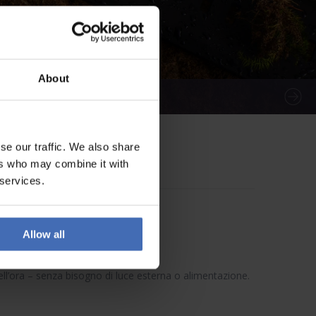
About
se our traffic. We also share
ers who may combine it with
 services.
Allow all
ell’ora – senza bisogno di luce esterna o alimentazione.