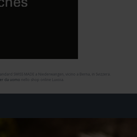
standard
SWISS MADE
a Niederwangen, vicino a Berna, in Svizzera.
ser da uomo
nello shop online Luxoia.