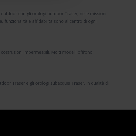
i outdoor con gli
orologi outdoor Traser
, nelle missioni
, funzionalità e affidabilità sono al centro di ogni
 e costruzioni impermeabili. Molti modelli offrono
utdoor Traser
e gli
orologi subacquei Traser
. In qualità di