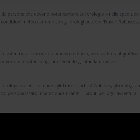
o da persone che devono poter contare sull’orologio – nelle spedizion
in condizioni meteo estreme con gli
orologi outdoor Traser
. Robustezza
sistenti in acciaio inox, carbonio o titanio, vetri zaffiro antigraffio
onografo
e resistenza agli urti secondo gli standard militari.
di
orologi Traser
– compresi gli
Traser Tactical Watches
, gli
orologi o
vizio personalizzato, riparazioni e ricambi – pronti per ogni avventura.