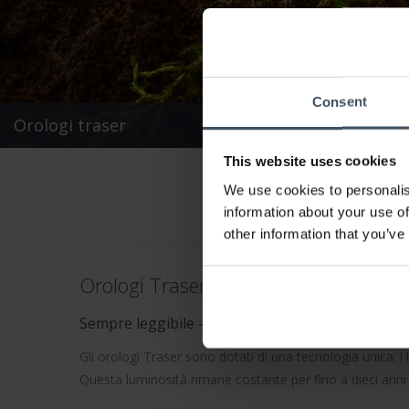
Consent
Orologi traser
This website uses cookies
We use cookies to personalis
information about your use of
other information that you’ve
Orologi Traser – Precisione tattica & v
Sempre leggibile – anche al buio
Gli
orologi Traser
sono dotati di una tecnologia unica: i 
Questa luminosità rimane costante per fino a dieci anni 