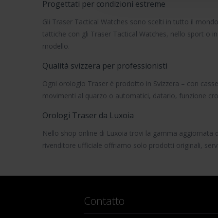
Progettati per condizioni estreme
Gli
Traser Tactical Watches
sono scelti in tutto il mond
tattiche con gli
Traser Tactical Watches
, nello sport o 
modello.
Qualità svizzera per professionisti
Ogni orologio Traser è prodotto in Svizzera – con casse re
movimenti al quarzo o automatici
,
datario
,
funzione cr
Orologi Traser da Luxoia
Nello shop online di Luxoia trovi la gamma aggiornata 
rivenditore ufficiale offriamo solo prodotti originali, ser
Contatto