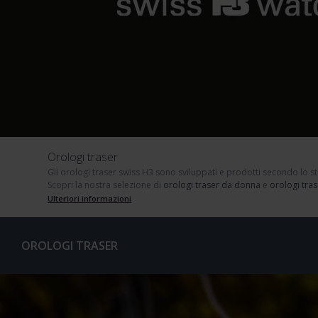
Orologi traser
Gli orologi traser swiss H3
sono sviluppati e prodotti secondo lo 
Scopri la nostra selezione di
orologi traser da donna
e
orologi tra
Ulteriori informazioni
OROLOGI TRASER