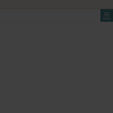
ta da CHF 250.
Cerca
MENU