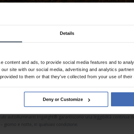
Details
OROLOGI TRASER
e content and ads, to provide social media features and to analy
 our site with our social media, advertising and analytics partn
 provided to them or that they’ve collected from your use of their
isibilità costante 24 ore su 24
Deny or Customize
tubi autoilluminanti
trigalight®
garantiscono una leggibilità continua d
– giorno e notte, in qualsiasi condizione.