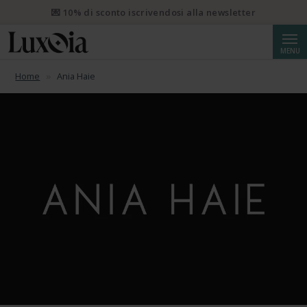
💌 10% di sconto iscrivendosi alla newsletter
Cerca
MENU
Home
Ania Haie