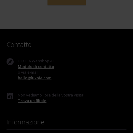
Contatto
LUXOIA Webshop AG
Modulo di contatto
o via e-mail
hello@luxoia.com
Non vediamo l'ora della vostra visita!
Trova un filiale
Informazione