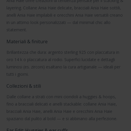
Ania Haie
offre creazioni di tendenza pensate per il
stacking &
layering
.
Collane Ania Haie
delicate,
bracciali Ania Haie
sottili,
anelli Ania Haie
impilabili e
orecchini Ania Haie
versatili creano
in un attimo look personalizzati — dal minimal chic allo
statement.
Materiali & finiture
Brillantezza che dura:
argento sterling 925
con
placcatura in
oro 14 k
o
placcatura al rodio
. Superfici lucidate e dettagli
luminosi (es. zirconi) esaltano la cura artigianale — ideali per
tutti i giorni.
Collezioni & stili
Dalle
collane
a strati con mini ciondoli a
huggies & hoops
,
fino a
bracciali
delicati e
anelli
stackable:
collane Ania Haie
,
bracciali Ania Haie
,
anelli Ania Haie
e
orecchini Ania Haie
spaziano dal pulito al bold — e si abbinano alla perfezione.
Ear Edit: Huggies & ear cuffs