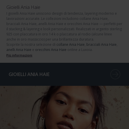
Gioielli Ania Haie
I
gioielli Ania Haie
uniscono design di tendenza, layering moderno e
lavorazioni accurate. Le collezioni includono
collane Ania Haie
,
bracciali Ania Haie
,
anelli Ania Haie
e
orecchini Ania Haie
— perfetti per
il
stacking & layering
e look personalizzati. Realizzati in
argento sterling
925
con
placcatura in oro 14 k
o
placcatura al rodio
(alcune linee
anche in oro massiccio) per una brillantezza duratura.
Scoprite la nostra selezione di
collane Ania Haie
,
bracciali Ania Haie
,
anelli Ania Haie
e
orecchini Ania Haie
online a Luxoia.
Più informazioni
GIOIELLI ANIA HAIE