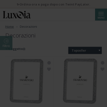
✨Ordina ora e paga dopo con Twint PayLater.
Cerca
MENU
Home
Decorazioni
Decorazioni
Filtro
176 oggetto(i)
Topseller