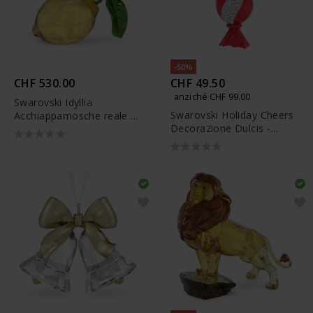
-50%
CHF 530.00
CHF 49.50
anziché CHF 99.00
Swarovski Idyllia
Swarovski Holiday Cheers
Acchiappamosche reale -
Decorazione Dulcis -
5651811
5655439