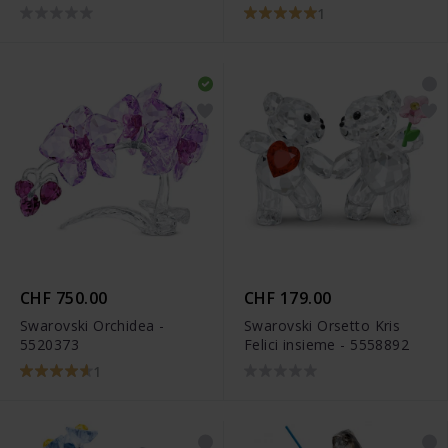
5428642
Pan di Zenzero - 5627607
1
CHF 750.00
CHF 179.00
Swarovski Orchidea -
Swarovski Orsetto Kris
5520373
Felici insieme - 5558892
1