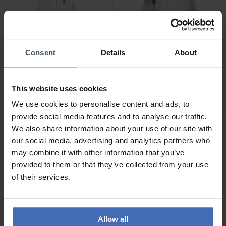
-50%
-50%
Consent
Details
About
CHF 44.50
CHF 49.50
anziché CHF 89.00
anziché CHF 99.00
Swarovski Holiday Cheers
Swarovski Zodiac Gemelli
This website uses cookies
Campanella Dulcis -
- 5670323
5658440
We use cookies to personalise content and ads, to
2
provide social media features and to analyse our traffic.
We also share information about your use of our site with
our social media, advertising and analytics partners who
may combine it with other information that you’ve
provided to them or that they’ve collected from your use
of their services.
Allow all