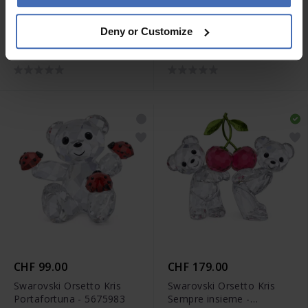
CHF 750.00
CHF 630.00
Deny or Customize
Swarovski Marvel Thor -
Swarovski Marvel Captain
5677044
America - 5676135
CHF 99.00
CHF 179.00
Swarovski Orsetto Kris
Swarovski Orsetto Kris
Portafortuna - 5675983
Sempre insieme -