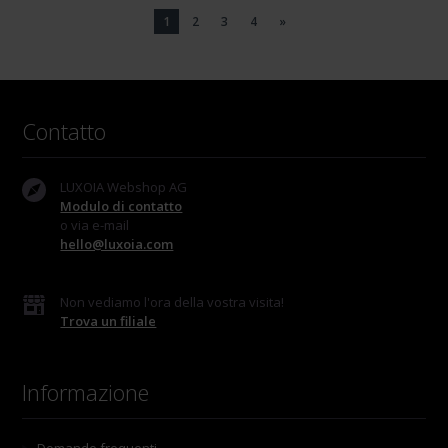
1
2
3
4
»
Contatto
LUXOIA Webshop AG
Modulo di contatto
o via e-mail
hello@luxoia.com
Non vediamo l'ora della vostra visita!
Trova un filiale
Informazione