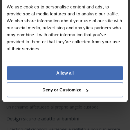
Tradizione & significato in ogni dettaglio
We use cookies to personalise content and ads, to
I gioielli Herzengel
si ispirano all’antica tradizione di chiamare il
provide social media features and to analyse our traffic.
proprio angelo custode attraverso il suono. Ogni iconico
We also share information about your use of our site with
ciondolo Herzengel è composto da un cestino lavorato a
our social media, advertising and analytics partners who
mano in
argento sterling 925 rodiato
, che racchiude una sfera
may combine it with other information that you’ve
sonora colorata. Questo design raffinato protegge il gioiello
provided to them or that they’ve collected from your use
dall’ossidazione e ne esalta il valore simbolico.
of their services.
Sfere sonore colorate con significato
Ogni colore della sfera rappresenta una qualità o un legame
Allow all
particolare. Ad esempio, il blu simboleggia l’affinità con
l’acqua, la profondità emotiva, il cambiamento, il senso di
Deny or Customize
responsabilità e la concentrazione. All’interno, un piccolo
elemento sonoro emette un suono delicato e rassicurante –
un richiamo affettuoso al proprio angelo custode.
Design sicuro e adatto ai bambini
Il cestino del ciondolo Herzengel è sigillato e non può essere