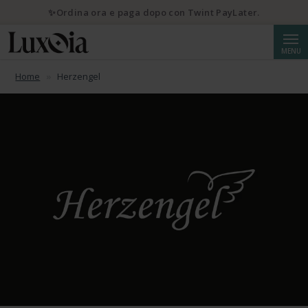
✨Ordina ora e paga dopo con Twint PayLater.
Cerca
MENU
Home
Herzengel