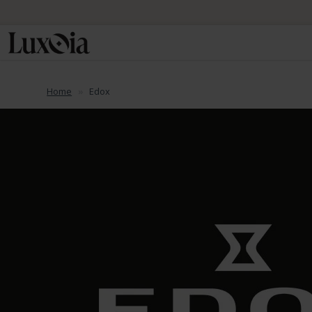
Home
Edox