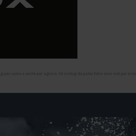
gi per uomo e anche per signora. Gli orologi da polso Edox sono noti per la loro