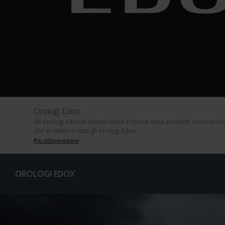
Orologi Edox
Gli orologi Edox in diversi colori e forme sono prodotti come orolo
che si riflette in tutti gli orologi Edox.
Più informazioni
OROLOGI EDOX