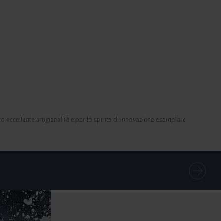
 eccellente artigianalità e per lo spirito di innovazione esemplare