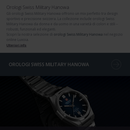
Orologi Swiss Military Hanowa
Gli orologi Swiss Military Hanowa
offrono un mix perfetto tra design
sportivo e precisione svizzera. La collezione include
orologi Swiss
Military Hanowa da donna
e
da uomo
in una varietà di colori e stili –
robusti, funzionali ed eleganti.
Scopri la nostra selezione di
orologi Swiss Military Hanowa
nel negozio
online Luxoia.
Ulteriori info
OROLOGI SWISS MILITARY HANOWA