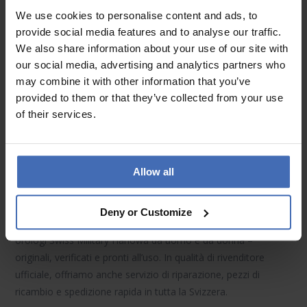
modelli di orologi Swiss Military Hanowa sono inoltre dotati di
We use cookies to personalise content and ads, to
resistenti
vetri zaffiro
che garantiscono un’elevata resistenza
provide social media features and to analyse our traffic.
ai graffi.
We also share information about your use of our site with
our social media, advertising and analytics partners who
Tecnologia e funzionalità
may combine it with other information that you’ve
provided to them or that they’ve collected from your use
All’interno, affidabili
movimenti al quarzo
(a batteria)
of their services.
assicurano una misurazione del tempo precisa. Molti orologi
Swiss Military Hanowa offrono anche funzionalità aggiuntive
come
indicazione della data
,
cronografo
(funzione di arresto)
o
lunette girevoli
– azionabili tramite pulsanti laterali.
Allow all
Orologi Swiss Military Hanowa su Luxoia
Deny or Customize
Nello shop online di Luxoia troverai la selezione aggiornata di
orologi Swiss Military Hanowa
da uomo e da donna –
originali, verificati e pronti all’uso. In qualità di rivenditore
ufficiale, offriamo anche servizio di riparazione, pezzi di
ricambio e spedizione rapida in tutta la Svizzera.