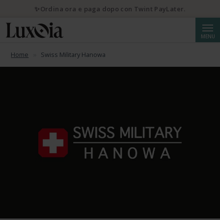
✨Ordina ora e paga dopo con Twint PayLater.
Cerca
MENU
Home
Swiss Military Hanowa