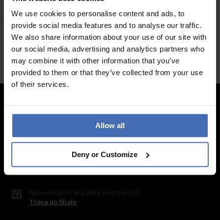
DTLGD2000301
DTLUG2000304
We use cookies to personalise content and ads, to
provide social media features and to analyse our traffic.
We also share information about your use of our site with
our social media, advertising and analytics partners who
may combine it with other information that you’ve
provided to them or that they’ve collected from your use
of their services.
Contatto
Allow all
LUXOIA Webshop AG
Modulo di contatto
Deny or Customize
o via e-mail
hello@luxoia.com
Non vediamo l'ora della vostra visita!
Trova un filiale