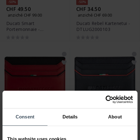
-50%
-50%
CHF 49.50
CHF 34.50
anziché CHF 99.00
anziché CHF 69.00
Ducati Smart
Ducati Rebel Kartenetui -
Portemonnaie -
DTLUG2000103
DTLUG2000204
-50%
-50%
Consent
Details
About
CHF 34.50
CHF 34.50
anziché CHF 69.00
anziché CHF 69.00
Ducati Urban Kartenetui -
Ducati Urban Kartenetui -
This website uses cookies