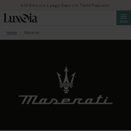
✨Ordina ora e paga dopo con Twint PayLater.
Cerca
MENU
Home
Maserati