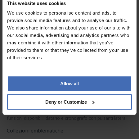
This website uses cookies
italiano e passione automobilistica
We use cookies to personalise content and ads, to
Eleganza sportiva con stile italiano
provide social media features and to analyse our traffic.
We also share information about your use of our site with
Gli orologi Maserati
incarnano l’unione perfetta tra
our social media, advertising and analytics partners who
raffinatezza e spirito racing. La gamma cromatica varia dal
may combine it with other information that you’ve
rosso acceso, blu profondo, nero e toni classici metallici. Ogni
provided to them or that they’ve collected from your use
orologio Maserati da uomo
o
da donna
rappresenta lo stile
of their services.
italiano, con un look dinamico e dettagli eleganti.
Materiali & precisione tecnica
Allow all
Dotati di
cassa in acciaio inox
e cinturini in
pelle, silicone o
caucciù
, gli orologi Maserati si distinguono per resistenza e
Deny or Customize
comfort. Molti modelli presentano
vetro zaffiro
e sono
alimentati da
movimenti al quarzo
o
automatici
. Tra le
funzioni disponibili:
datario
e
cronografo
con pulsanti laterali.
Collezioni emblematiche