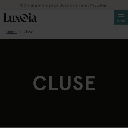
✨Ordina ora e paga dopo con Twint PayLater.
Cerca
MENU
Home
Cluse