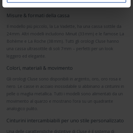
speciali.
Misure & formati della cassa
Il modello più piccolo, la
La Vadette
, ha una cassa sottile da
24 mm. Altri modelli includono
Minuit
(33 mm) e le famose
La
Bohème
e
La Roche
(38 mm). Tutti gli orologi Cluse hanno
una cassa ultrasottile di soli 7 mm – perfetti per un look
leggero ed elegante.
Colori, materiali & movimento
Gli
orologi Cluse
sono disponibili in argento, oro, oro rosa e
nero. Le casse in acciaio inossidabile si abbinano a cinturini in
pelle o maglia metallica. Tutti i modelli sono alimentati da un
movimento
al quarzo
e mostrano l’ora su un quadrante
analogico pulito.
Cinturini intercambiabili per uno stile personalizzato
Una delle caratteristiche distintive di Cluse è il sistema di