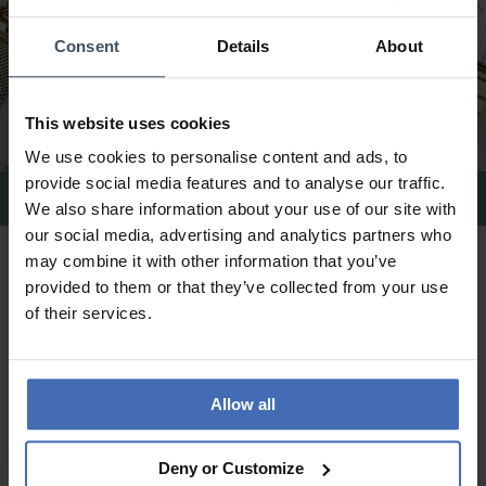
Consent
Details
About
This website uses cookies
We use cookies to personalise content and ads, to
provide social media features and to analyse our traffic.
Cinturini Cluse
We also share information about your use of our site with
our social media, advertising and analytics partners who
may combine it with other information that you’ve
Orologi Cluse – Eleganza senza tempo
provided to them or that they’ve collected from your use
con fascino parigino
of their services.
Minimalismo nella sua forma più pura
Gli
orologi Cluse
rappresentano eleganza discreta, design
Allow all
essenziale e femminilità moderna. Ispirato allo stile parigino, il
brand unisce linee pulite e materiali di qualità, creando
Deny or Customize
accessori raffinati da indossare ogni giorno o in occasioni