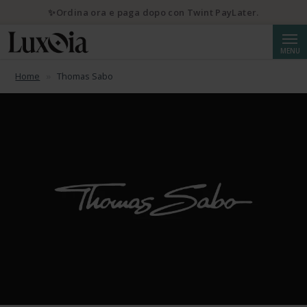
✨Ordina ora e paga dopo con Twint PayLater.
Cerca
MENU
Home
Thomas Sabo