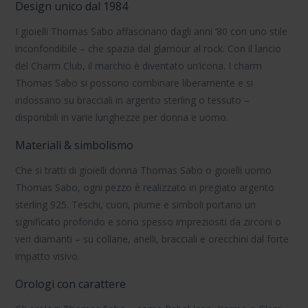
Design unico dal 1984
I
gioielli Thomas Sabo
affascinano dagli anni ’80 con uno stile
inconfondibile – che spazia dal glamour al rock. Con il lancio
del
Charm Club
, il marchio è diventato un’icona. I charm
Thomas Sabo si possono combinare liberamente e si
indossano su bracciali in argento sterling o tessuto –
disponibili in varie lunghezze per donna e uomo.
Materiali & simbolismo
Che si tratti di
gioielli donna Thomas Sabo
o
gioielli uomo
Thomas Sabo
, ogni pezzo è realizzato in pregiato
argento
sterling 925
. Teschi, cuori, piume e simboli portano un
significato profondo e sono spesso impreziositi da zirconi o
veri diamanti – su collane, anelli, bracciali e orecchini dal forte
impatto visivo.
Orologi con carattere