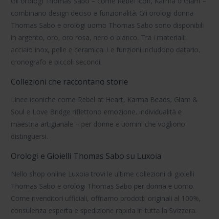
Gli
orologi Thomas Sabo
– come Rebel Icon, Karma o Glam –
combinano design deciso e funzionalità. Gli
orologi donna
Thomas Sabo
e
orologi uomo Thomas Sabo
sono disponibili
in argento, oro, oro rosa, nero o bianco. Tra i materiali:
acciaio inox, pelle e ceramica. Le funzioni includono
datario
,
cronografo
e
piccoli secondi
.
Collezioni che raccontano storie
Linee iconiche come
Rebel at Heart
,
Karma Beads
,
Glam &
Soul
e
Love Bridge
riflettono emozione, individualità e
maestria artigianale – per donne e uomini che vogliono
distinguersi.
Orologi e Gioielli Thomas Sabo su Luxoia
Nello shop online Luxoia trovi le ultime
collezioni di gioielli
Thomas Sabo
e
orologi Thomas Sabo
per donna e uomo.
Come rivenditori ufficiali, offriamo prodotti originali al 100%,
consulenza esperta e spedizione rapida in tutta la Svizzera.