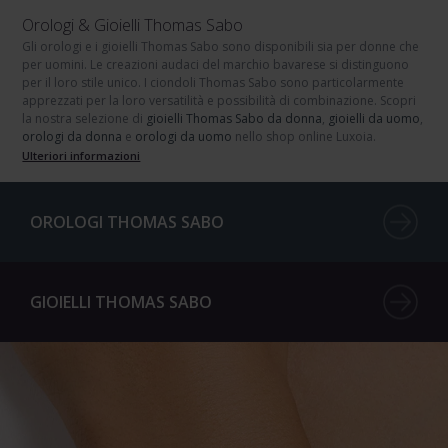
Orologi & Gioielli Thomas Sabo
Gli orologi e i gioielli Thomas Sabo
sono disponibili sia per
donne
che
per
uomini
. Le creazioni audaci del marchio bavarese si distinguono
per il loro stile unico. I
ciondoli Thomas Sabo
sono particolarmente
apprezzati per la loro versatilità e possibilità di combinazione. Scopri
la nostra selezione di
gioielli Thomas Sabo da donna
,
gioielli da uomo
,
orologi da donna
e
orologi da uomo
nello shop online Luxoia.
Ulteriori informazioni
OROLOGI THOMAS SABO
GIOIELLI THOMAS SABO