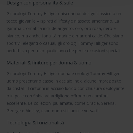
Design con personalità & stile
Gli
orologi Tommy Hilfiger
uniscono un design classico a un
tocco giovanile – ispirati al lifestyle rilassato americano. La
gamma cromatica include argento, oro, oro rosa, nero e
bianco, ma anche tonalità marine e marroni calde. Che siano
sportivi, eleganti o casual, gli orologi Tommy Hilfiger sono
perfetti sia per l’uso quotidiano che per le occasioni speciali.
Materiali & finiture per donna & uomo
Gli
orologi Tommy Hilfiger donna
e
orologi Tommy Hilfiger
uomo
presentano casse in acciaio inox, alcune impreziosite
da cristalli. I cinturini in acciaio lucido con chiusura deployante
o in pelle con fibbia ad ardiglione offrono un comfort
eccellente. Le collezioni più amate, come
Gracie
,
Serena
,
George
e
Ainsley
, esprimono stili unici e versatili.
Tecnologia & funzionalità