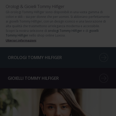
Orologi & Gioielli Tommy Hilfiger
Gli orologi Tommy Hilfiger
sono disponibili in una vasta gamma di
colori e stili – sia per
donne
che per
uomini
. Si abbinano perfettamente
ai
gioielli Tommy Hilfiger
, con un design iconico e una lavorazione di
alta qualità che trasmettono un’eleganza moderna e accessibile.
Scopri la nostra selezione di
orologi Tommy Hilfiger
e di
gioielli
Tommy Hilfiger
nello shop online Luxoia.
Ulteriori informazioni
OROLOGI TOMMY HILFIGER
GIOIELLI TOMMY HILFIGER