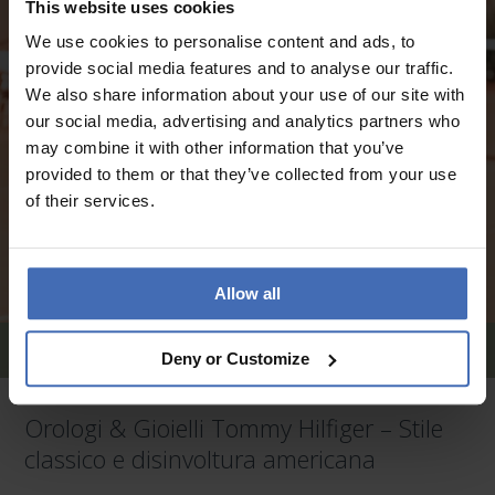
This website uses cookies
We use cookies to personalise content and ads, to
provide social media features and to analyse our traffic.
We also share information about your use of our site with
our social media, advertising and analytics partners who
may combine it with other information that you’ve
provided to them or that they’ve collected from your use
of their services.
Allow all
Gioielli Uomo Tommy Hilfiger
Deny or Customize
Orologi & Gioielli Tommy Hilfiger – Stile
classico e disinvoltura americana