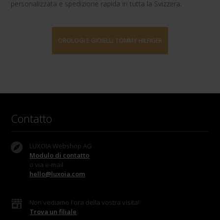
personalizzata e spedizione rapida in tutta la Svizzera.
OROLOGI E GIOIELLI TOMMY HILFIGER
Contatto
LUXOIA Webshop AG
Modulo di contatto
o via e-mail
hello@luxoia.com
Non vediamo l'ora della vostra visita!
Trova un filiale