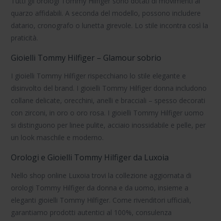
Tutti gli
orologi Tommy Hilfiger
sono dotati di
movimenti al
quarzo
affidabili. A seconda del modello, possono includere
datario
,
cronografo
o
lunetta girevole
. Lo stile incontra così la
praticità.
Gioielli Tommy Hilfiger – Glamour sobrio
I
gioielli Tommy Hilfiger
rispecchiano lo stile elegante e
disinvolto del brand. I
gioielli Tommy Hilfiger donna
includono
collane delicate, orecchini, anelli e bracciali – spesso decorati
con zirconi, in oro o oro rosa. I
gioielli Tommy Hilfiger uomo
si distinguono per linee pulite, acciaio inossidabile e pelle, per
un look maschile e moderno.
Orologi e Gioielli Tommy Hilfiger da Luxoia
Nello shop online Luxoia trovi la collezione aggiornata di
orologi Tommy Hilfiger
da donna e da uomo, insieme a
eleganti
gioielli Tommy Hilfiger
. Come rivenditori ufficiali,
garantiamo prodotti autentici al 100%, consulenza