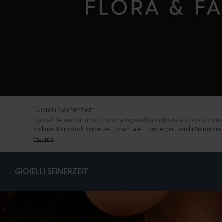
Gioielli Seinerzeit
I gioielli Seinerzeit
uniscono un’artigianalità raffinata a ispirazioni n
collane & ciondoli Seinerzeit
,
braccialetti Seinerzeit
,
anelli Seinerzei
Più info
GIOIELLI SEINERZEIT