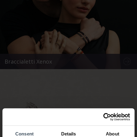
Braccialetti Xenox
Consent
Details
About