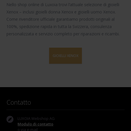
Nello shop online di Luxoia trovi l’attuale selezione di
gioielli
Xenox
– inclusi
gioielli donna Xenox
e
gioielli uomo Xenox
.
Come rivenditore ufficiale garantiamo prodotti originali al
100%, spedizione rapida in tutta la Svizzera, consulenza
personalizzata e servizio completo per riparazioni e ricambi.
GIOIELLI XENOX
Contatto
LUXOIA Webshop AG
Modulo di contatto
o via e-mail