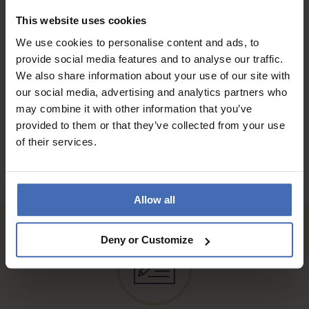
Ist empfehlenswert, da sie sich mit einfacher Bdienung
This website uses cookies
verstellen lässt, usw.
We use cookies to personalise content and ads, to
provide social media features and to analyse our traffic.
We also share information about your use of our site with
ALLE RECENSIONI
our social media, advertising and analytics partners who
may combine it with other information that you’ve
provided to them or that they’ve collected from your use
of their services.
Allow all
Deny or Customize