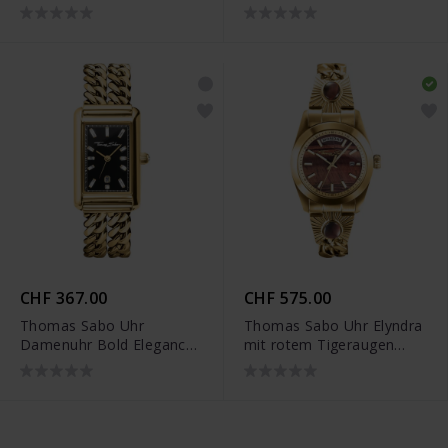
pink Ziffernblatt
schwarz Ziffernblatt
rechteckig Silberfarben -
rechteckig Silberfarben -
WA0454-201-204
WA0453-201-203
CHF 367.00
CHF 575.00
Thomas Sabo Uhr
Thomas Sabo Uhr Elyndra
Damenuhr Bold Elegance
mit rotem Tigeraugen
schwarz Ziffernblatt
Ziffernblatt Goldfarben -
rechteckig Goldfarben -
WA0451-291-212
WA0452-291-203