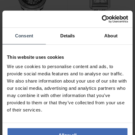
CHF 460.00
CHF 340.00
Consent
Details
About
Thomas Sabo Damenuhr
Thomas Sabo Damenuhr
schwarzem Zifferblatt und
rechteckig silberfarben -
weissen Blumen
WA0428-201-201
This website uses cookies
silberfarben - WA0421-
We use cookies to personalise content and ads, to
201-201
provide social media features and to analyse our traffic.
We also share information about your use of our site with
our social media, advertising and analytics partners who
may combine it with other information that you’ve
provided to them or that they’ve collected from your use
of their services.