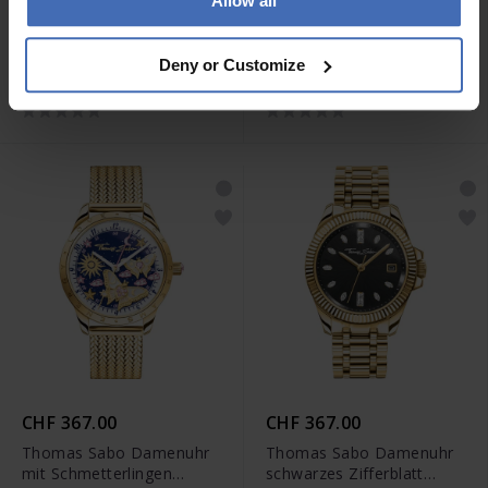
Allow all
CHF 439.00
CHF 367.00
Thomas Sabo Damenuhr
Thomas Sabo Damenuhr
Deny or Customize
mit imitiertem Türkis
rechteckig goldfarben -
Divine Jewellery Stone
WA0429-291-207
silberfarben - WA0435-
201-209
CHF 367.00
CHF 367.00
Thomas Sabo Damenuhr
Thomas Sabo Damenuhr
mit Schmetterlingen
schwarzes Zifferblatt