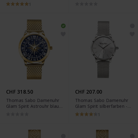
WA0252-201-201
silberfarben - WA0343-
1
201-215
CHF 318.50
CHF 207.00
Thomas Sabo Damenuhr
Thomas Sabo Damenuhr
Glam Spirit Astrouhr blau
Glam Spirit silberfarben -
gelbgoldfarben - WA0352-
WA0248-201-201
1
264-209