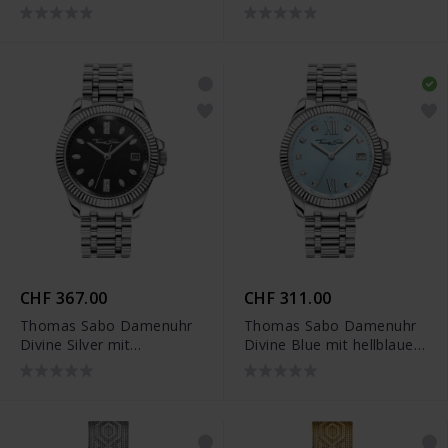
Schwarz gelbgoldfarben -
weinrotem Zifferblatt und
WA0398-291-201
weissen Steinen Silber -
WA0407-201-212
CHF 367.00
CHF 311.00
Thomas Sabo Damenuhr
Thomas Sabo Damenuhr
Divine Silver mit
Divine Blue mit hellblauem
schwarzem Zifferblatt und
Zifferblatt und weissen
weissen Steinen Silber -
Steinen Silber - WA0405-
WA0406-201-203
201-209