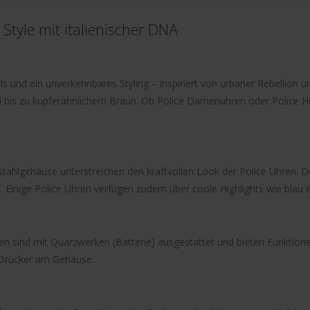
tyle mit italienischer DNA
s und ein unverkennbares Styling – inspiriert von urbaner Rebellion un
d bis zu kupferähnlichem Braun. Ob
Police Damenuhren
oder
Police 
stahlgehäuse unterstreichen den kraftvollen Look der
Police Uhren
. 
. Einige Police Uhren verfügen zudem über coole Highlights wie
blau 
en
sind mit
Quarzwerken
(Batterie) ausgestattet und bieten Funktion
 Drücker am Gehäuse.