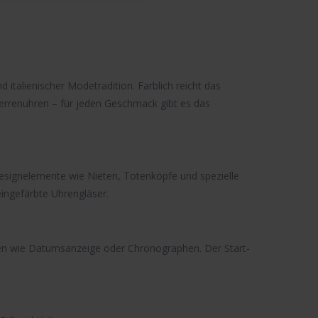
d italienischer Modetradition. Farblich reicht das
Herrenuhren
– für jeden Geschmack gibt es das
Designelemente wie Nieten, Totenköpfe und spezielle
eingefärbte Uhrengläser
.
en wie
Datumsanzeige
oder
Chronographen
. Der Start-