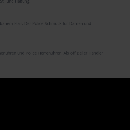
til und Haltung.
rbanem Flair. Der
Police Schmuck
für Damen und
menuhren
und
Police Herrenuhren
. Als offizieller Händler