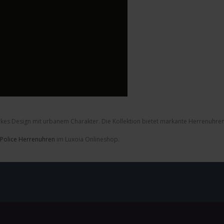
rkes Design mit urbanem Charakter. Die Kollektion bietet markante
Herrenuhre
d
Police Herrenuhren
im Luxoia Onlineshop.