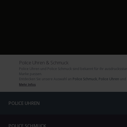
Police Uhren & Schmuck
Police Uhren
und
Police Schmuck
sind bekannt für ihr ausdruckssta
Marke passen.
Entdecken Sie unsere Auswahl an
Police Schmuck
,
Police Uhren
un
Mehr Infos
POLICE UHREN
POLICE SCHMUCK