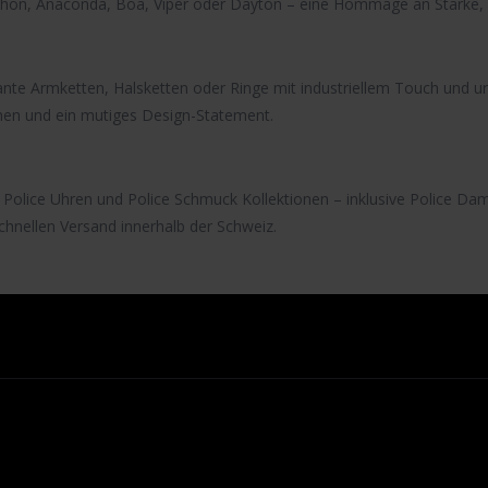
thon
,
Anaconda
,
Boa
,
Viper
oder
Dayton
– eine Hommage an Stärke, S
ante Armketten, Halsketten oder Ringe mit industriellem Touch und u
men und ein mutiges Design-Statement.
n
Police Uhren
und
Police Schmuck
Kollektionen – inklusive
Police Da
chnellen Versand innerhalb der Schweiz.