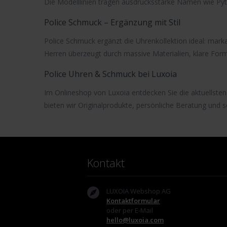
Die Modelllinien tragen ausdrucksstarke Namen wie
Py
Police Schmuck – Ergänzung mit Stil
Police Schmuck
ergänzt die Uhrenkollektion ideal: mark
Herren überzeugt durch massive Materialien, klare For
Police Uhren & Schmuck bei Luxoia
Im Onlineshop von Luxoia entdecken Sie die aktuellste
bieten wir Originalprodukte, persönliche Beratung und s
Kontakt
LUXOIA Webshop AG
Kontaktformular
oder per E-Mail
hello@luxoia.com