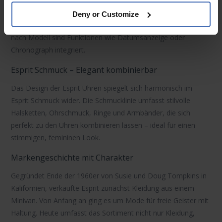
variieren je nach Modell zwischen Clipverschluss und
Faltschließe. Für präzise Zeitmessung sorgen langlebige
Deny or Customize
Quarzwerke
(Batteriebetrieb) und gehärtetes Mineralglas. Je
nach Modell sind Funktionen wie
Datumsanzeige
oder
Chronograph
integriert.
Esprit Schmuck – Elegant kombinierbar
Das Design der
Esprit Uhren
spiegelt sich harmonisch im
Esprit Schmuck
wider. Die Schmucklinie umfasst stilvolle
Halsketten
,
Ohrschmuck
,
Ringe
und
Armbänder
, die sich
perfekt zu den Uhren kombinieren lassen – ideal für einen
stimmigen, femininen Look.
Markengeschichte mit Charakter
Gegründet Ende der 1960er von Susie und Doug Tompkins in
Kalifornien, verkaufte Esprit zunächst Kleidung aus einem
Minivan. Von Anfang an ging es um Mode für freie Geister mit
Haltung. Heute umfasst das Sortiment nicht nur Kleidung,