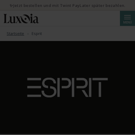
✨Jetzt bestellen und mit Twint PayLater später bezahlen.
Suche
MENÜ
Startseite
Esprit