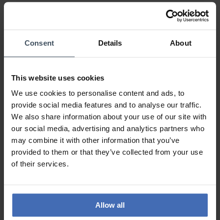
Esprit Uhren & Schmuck – Stilvolle
Begleiter mit kalifornischem Charme
Vielfalt in Farbe & Design
Consent
Details
About
Esprit Uhren
stehen für modische Vielfalt und feminine
Eleganz. Die Farbpalette reicht von klassischen Tönen wie
This website uses cookies
Schwarz, Weiß, Silber, Gold und Roségold bis hin zu
We use cookies to personalise content and ads, to
raffinierten Farbkombinationen. Modelle wie
Housten
oder
provide social media features and to analyse our traffic.
Glandora
erfreuen sich seit Jahren großer Beliebtheit –
We also share information about your use of our site with
insbesondere bei
Esprit Damenuhren
, die Alltag und
our social media, advertising and analytics partners who
besondere Anlässe gleichermaßen stilvoll ergänzen.
may combine it with other information that you’ve
Material & Tragekomfort
provided to them or that they’ve collected from your use
of their services.
Das Gehäuse jeder
Esprit Uhr
besteht aus Edelstahl,
kombiniert mit Armbändern aus Leder oder Edelstahl. Manche
Designs lassen Gehäuse und Band nahtlos ineinander
Allow all
übergehen – fast wie ein eleganter Armreif. Die Verschlüsse