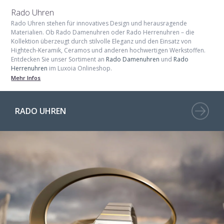
Rado Uhren
Rado Uhren
stehen für innovatives Design und herausragende
Materialien. Ob
Rado Damenuhren
oder
Rado Herrenuhren
– die
Kollektion überzeugt durch stilvolle Eleganz und den Einsatz von
Hightech-Keramik, Ceramos und anderen hochwertigen Werkstoffen.
Entdecken Sie unser Sortiment an
Rado Damenuhren
und
Rado
Herrenuhren
im Luxoia Onlineshop.
Mehr Infos
RADO UHREN