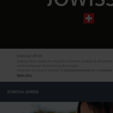
Jowissa Uhren
Jowissa Uhren
stehen für elegante Schweizer Qualität zu attraktiven
und hochwertige Verarbeitung überzeugen.
Entdecken Sie unsere Auswahl an
Jowissa Damenuhren
und
Jowissa
Mehr Infos
JOWISSA UHREN