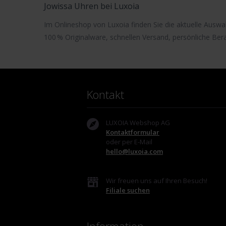
Jowissa Uhren bei Luxoia
Im Onlineshop von Luxoia finden Sie die aktuelle Ausw
100 % Originalware, schnellen Versand, persönliche Ber
Kontakt
LUXOIA Webshop AG
Kontaktformular
oder per E-Mail
hello@luxoia.com
Wir freuen uns auf Ihren Besuch!
Filiale suchen