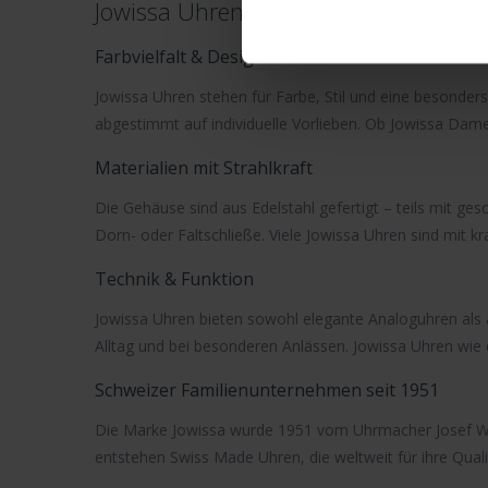
Jowissa Uhren – Schweizer Design & 
Farbvielfalt & Designkunst
Jowissa Uhren
stehen für Farbe, Stil und eine besonders
abgestimmt auf individuelle Vorlieben. Ob
Jowissa Dam
Materialien mit Strahlkraft
Die Gehäuse sind aus Edelstahl gefertigt – teils mit ge
Dorn- oder Faltschließe. Viele
Jowissa Uhren
sind mit k
Technik & Funktion
Jowissa Uhren bieten sowohl elegante
Analoguhren
als 
Alltag und bei besonderen Anlässen. Jowissa Uhren wie
Schweizer Familienunternehmen seit 1951
Die Marke Jowissa wurde 1951 vom Uhrmacher Josef Wys
entstehen
Swiss Made Uhren
, die weltweit für ihre Qua