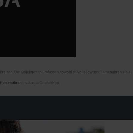
 Preisen. Die Kollektionen umfassen sowohl stilvolle
Jowissa Damenuhren
als au
 Herrenuhren
im Luxoia Onlineshop.