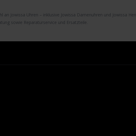
ahl an
Jowissa Uhren
– inklusive
Jowissa Damenuhren
und
Jowissa Her
atung sowie Reparaturservice und Ersatzteile.