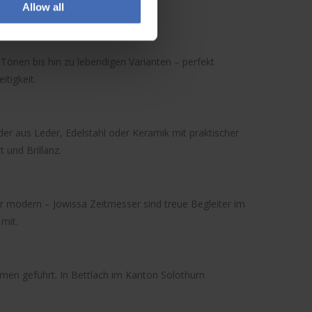
Allow all
 Tönen bis hin zu lebendigen Varianten – perfekt
itigkeit.
der aus Leder, Edelstahl oder Keramik mit praktischer
 und Brillanz.
er modern – Jowissa Zeitmesser sind treue Begleiter im
mit.
en geführt. In Bettlach im Kanton Solothurn