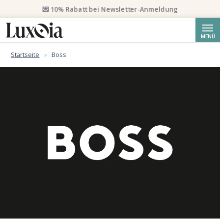
📦 Priority Versand ab CHF 50 kostenlos. Eingeschriebener Priority
Versand ab CHF 250.
Suche
MENÜ
Startseite
Boss