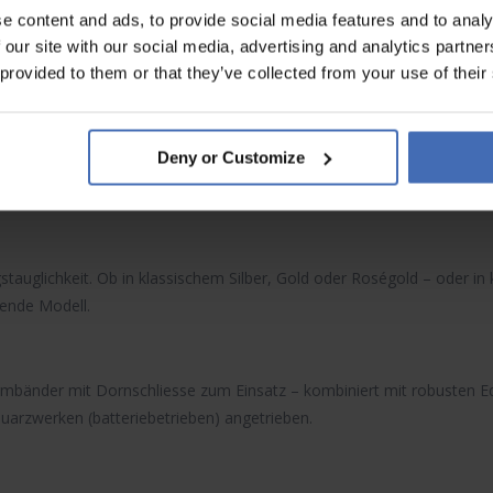
e content and ads, to provide social media features and to analy
 our site with our social media, advertising and analytics partn
FESTINA UHREN
 provided to them or that they’ve collected from your use of their
Deny or Customize
mit Charakter
agstauglichkeit. Ob in klassischem Silber, Gold oder Roségold – oder in
sende Modell.
bänder mit Dornschliesse zum Einsatz – kombiniert mit robusten Ed
uarzwerken
(batteriebetrieben) angetrieben.