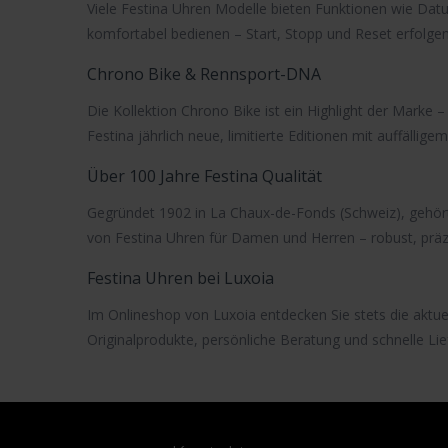
Viele Festina Uhren Modelle bieten Funktionen wie
Dat
komfortabel bedienen – Start, Stopp und Reset erfolgen
Chrono Bike & Rennsport-DNA
Die Kollektion
Chrono Bike
ist ein Highlight der Marke –
Festina
jährlich neue, limitierte Editionen mit auffälli
Über 100 Jahre Festina Qualität
Gegründet 1902 in La Chaux-de-Fonds (Schweiz), gehör
von
Festina Uhren
für Damen und Herren – robust, präzis
Festina Uhren bei Luxoia
Im Onlineshop von Luxoia entdecken Sie stets die aktu
Originalprodukte, persönliche Beratung und schnelle Lie