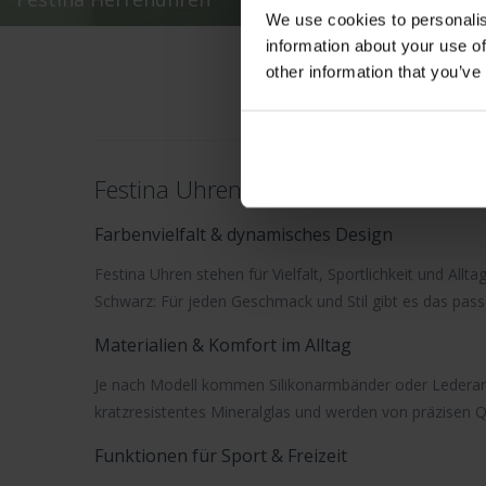
We use cookies to personalis
information about your use of
other information that you’ve
Festina Uhren – Sportliche Präzision 
Farbenvielfalt & dynamisches Design
Festina Uhren
stehen für Vielfalt, Sportlichkeit und Allt
Schwarz: Für jeden Geschmack und Stil gibt es das pas
Materialien & Komfort im Alltag
Je nach Modell kommen Silikonarmbänder oder Lederarm
kratzresistentes Mineralglas und werden von präzisen
Q
Funktionen für Sport & Freizeit