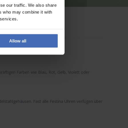
se our traffic. We also share
ers who may combine it with
 services.
Allow all
 kräftigen Farben wie Blau, Rot, Gelb, Violett oder
elstahlgehäusen. Fast alle
Festina Uhren
verfügen über