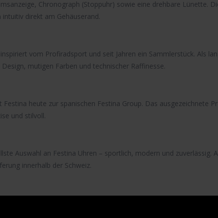
umsanzeige
,
Chronograph
(Stoppuhr) sowie eine
drehbare Lünette
. D
 intuitiv direkt am Gehäuserand.
 inspiriert vom Profiradsport und seit Jahren ein Sammlerstück. Als l
gem Design, mutigen Farben und technischer Raffinesse.
t Festina heute zur spanischen Festina Group. Das ausgezeichnete
Pr
e und stilvoll.
ellste Auswahl an
Festina Uhren
– sportlich, modern und zuverlässig. Al
ferung innerhalb der Schweiz.