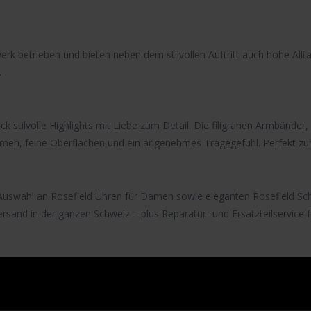
erk
betrieben und bieten neben dem stilvollen Auftritt auch hohe Allt
.
uck
stilvolle Highlights mit Liebe zum Detail. Die filigranen Armbänder
men, feine Oberflächen und ein angenehmes Tragegefühl. Perfekt zu
 Auswahl an
Rosefield Uhren
für Damen sowie eleganten
Rosefield S
rsand in der ganzen Schweiz – plus Reparatur- und Ersatzteilservice fü