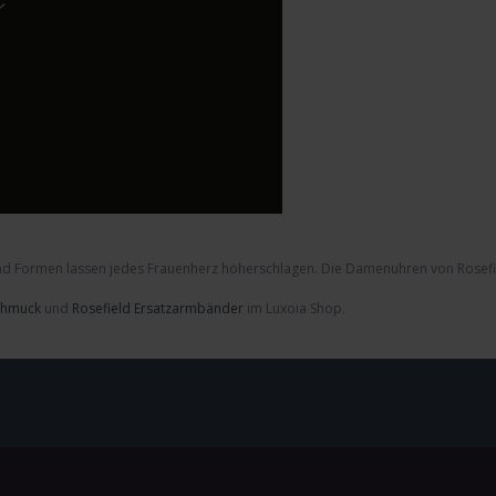
nd Formen lassen jedes Frauenherz höherschlagen. Die
Damenuhren von Rosefi
Schmuck
und
Rosefield Ersatzarmbänder
im Luxoia Shop.