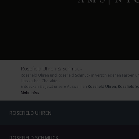
Rosefield Uhren & Schmuck
Rosefield Uhren
und
Rosefield Schmuck
in verschiedenen Farben u
klassischen Charakter.
Entdecken Sie jetzt unsere Auswahl an
Rosefield Uhren
,
Rosefield 
Mehr Infos
ROSEFIELD UHREN
ROSEFIELD SCHMUCK