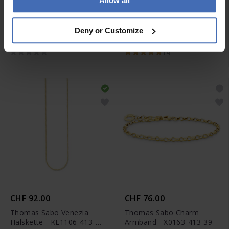
Allow all
CHF 109.00
CHF 95.00
Engelsrufer Halskette
Xenox Poppy Poems
Deny or Customize
Flügel Gold - ERN-
Halskette - XS3690G
LILWING-ZI-G
14
CHF 92.00
CHF 76.00
Thomas Sabo Venezia
Thomas Sabo Charm
Halskette - KE1106-413-
Armband - X0163-413-39