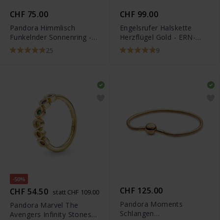
CHF 75.00
CHF 99.00
Pandora Himmlisch
Engelsrufer Halskette
Funkelnder Sonnenring -
Herzflügel Gold - ERN-
162674C01
LILHEARTWING-G
25
9
-50%
CHF 125.00
CHF 54.50
statt CHF 109.00
Pandora Moments
Pandora Marvel The
Schlangen
Avengers Infinity Stones