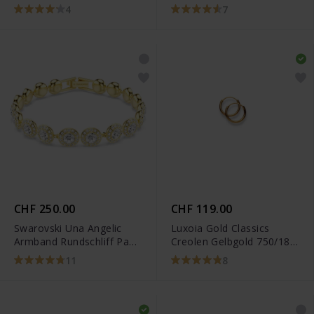
168742C00
4
7
CHF 250.00
CHF 119.00
Swarovski Una Angelic
Luxoia Gold Classics
Armband Rundschliff Pavé
Creolen Gelbgold 750/18k
Mittel Weiss
- 1164.04348
11
8
Goldlegierungsschicht -
5505469