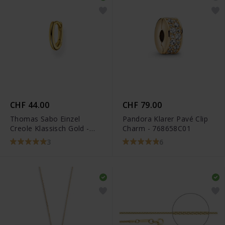
CHF 44.00
CHF 79.00
Thomas Sabo Einzel
Pandora Klarer Pavé Clip
Creole Klassisch Gold -
Charm - 768658C01
CR660-413-39
3
6