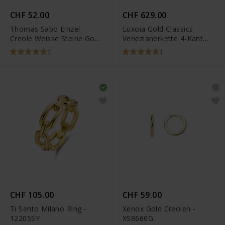
CHF 52.00
CHF 629.00
Thomas Sabo Einzel
Luxoia Gold Classics
Creole Weisse Steine Gold
Venezianerkette 4-Kant
- CR658-414-14
Diamantiert Gelbgold
1
1
750/18k
CHF 105.00
CHF 59.00
Ti Sento Milano Ring -
Xenox Gold Creolen -
12205SY
XS8660G