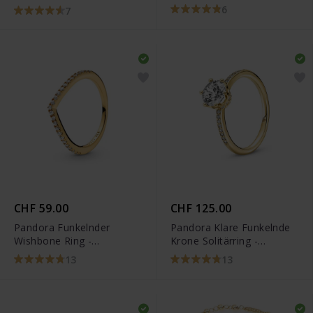
Gliederarmband -
Ring - 160779C01
6
7
568748C00
CHF 59.00
CHF 125.00
Pandora Funkelnder
Pandora Klare Funkelnde
Wishbone Ring -
Krone Solitärring -
168758C01
168289C01
13
13