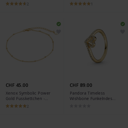
2
1
CHF 45.00
CHF 89.00
Xenox Symbolic Power
Pandora Timeless
Gold Fusskettchen -
Wishbone Funkelndes
XS3546G
Herz Ring - 169302C01
2