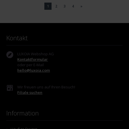
1
2
3
4
»
Kontakt
LUXOIA Webshop AG
Kontaktformular
oder per E-Mail
hello@luxoia.com
Wir freuen uns auf Ihren Besuch!
Filiale suchen
Information