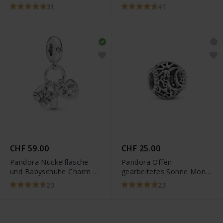
Charm - 798962C01
31
41
CHF 59.00
CHF 25.00
Pandora Nuckelflasche
Pandora Offen
und Babyschuhe Charm -
gearbeitetes Sonne Mond
798106CZ
& Sterne Charm -
23
23
799183C00