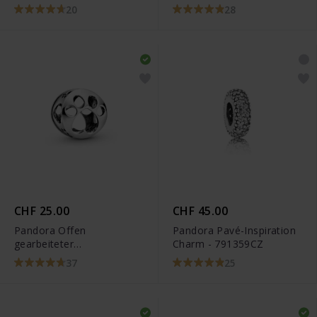
20
28
CHF 25.00
CHF 45.00
Pandora Offen
Pandora Pavé-Inspiration
gearbeiteter
Charm - 791359CZ
Hundepfotenabdruck
37
25
Charm - 798869C00