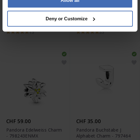
Allow all
CHF 49.00
CHF 35.00
Pandora Funkelndes Clip
Pandora Buchstabe D
Deny or Customize
Charm - 791972CZ
Alphabet Charm - 797458
13
33
CHF 59.00
CHF 35.00
Pandora Edelweiss Charm
Pandora Buchstabe J
- 798243ENMX
Alphabet Charm - 797464