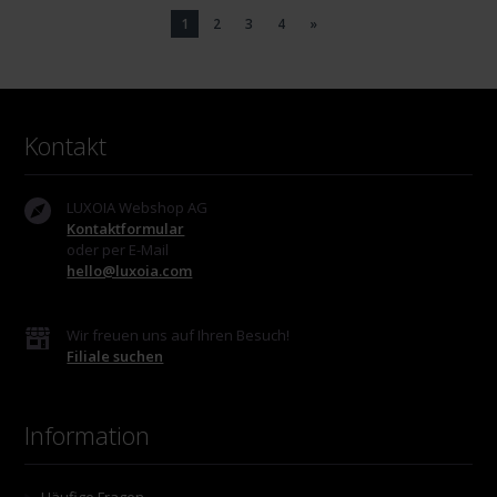
1
2
3
4
»
Kontakt
LUXOIA Webshop AG
Kontaktformular
oder per E-Mail
hello@luxoia.com
Wir freuen uns auf Ihren Besuch!
Filiale suchen
Information