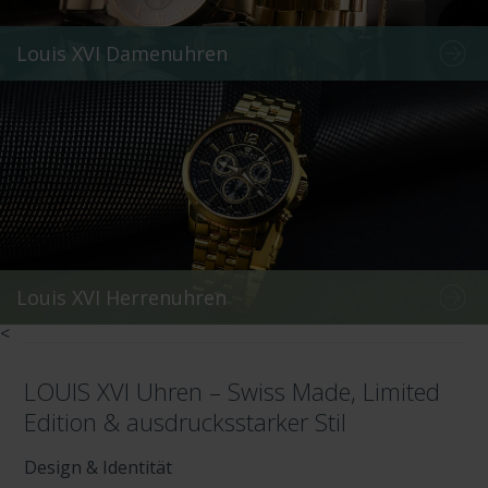
Louis XVI Damenuhren
Louis XVI Herrenuhren
<
LOUIS XVI Uhren – Swiss Made, Limited
Edition & ausdrucksstarker Stil
Design & Identität