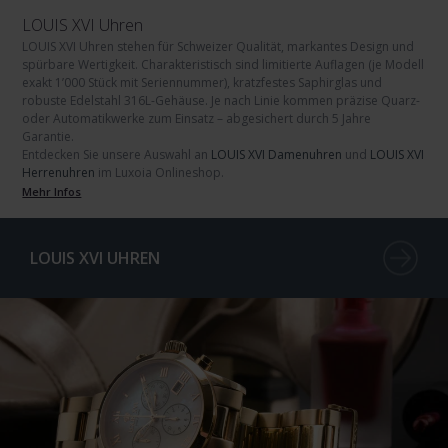
LOUIS XVI Uhren
LOUIS XVI Uhren
stehen für Schweizer Qualität, markantes Design und
spürbare Wertigkeit. Charakteristisch sind limitierte Auflagen (je Modell
exakt
1’000 Stück
mit Seriennummer), kratzfestes
Saphirglas
und
robuste
Edelstahl 316L
-Gehäuse. Je nach Linie kommen präzise
Quarz-
oder
Automatikwerke
zum Einsatz – abgesichert durch
5 Jahre
Garantie
.
Entdecken Sie unsere Auswahl an
LOUIS XVI Damenuhren
und
LOUIS XVI
Herrenuhren
im Luxoia Onlineshop.
Mehr Infos
LOUIS XVI UHREN