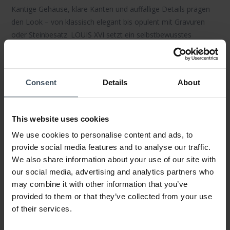
Kantige Gehäuse, klare Kanten und auffällige Details prägen
den Look – von klassisch elegant bis opulent mit Gravuren
oder Steinbesatz.
LOUIS XVI
setzt ein selbstbewusstes
Statement am Handgelenk, im Business wie auch abends.
Materialien & Verarbeitung
Consent
Details
About
Langlebiger
Edelstahl 316L
, fein polierte oder gebürstete
Oberflächen,
Saphirglas
(teils entspiegelt) sowie hochwertige
IP-Beschichtungen in
Gold
oder
Roségold
sorgen für Glanz
This website uses cookies
und Beständigkeit. Jedes Modell wird sorgfältig von Hand
We use cookies to personalise content and ads, to
montiert.
provide social media features and to analyse our traffic.
Technik & Funktionen
We also share information about your use of our site with
our social media, advertising and analytics partners who
Zuverlässige
Schweizer Werke
– von präzisen Quarz-
may combine it with other information that you’ve
Chronographen bis zu eleganten Drei-Zeiger-
Automatik
uhren
provided to them or that they’ve collected from your use
– bieten alltagstaugliche Leistung. Je nach Modell: Datum,
of their services.
Stoppfunktion und solide Wasserdichtigkeit. Alle Zeitmesser
mit
60 Monaten Garantie
.