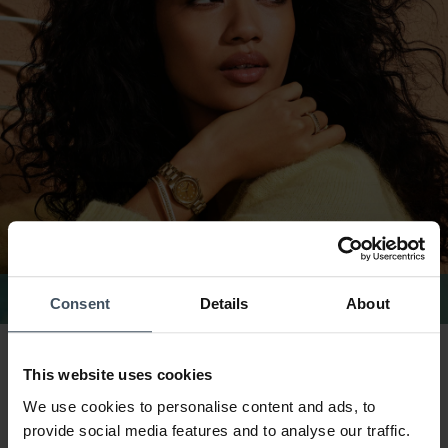
MK Damenschmuck
Consent
Details
About
Michael Kors Uhren & Schmuck – Stilvoll,
This website uses cookies
modern & glamourös
We use cookies to personalise content and ads, to
provide social media features and to analyse our traffic.
Modebewusstsein trifft auf Funktion