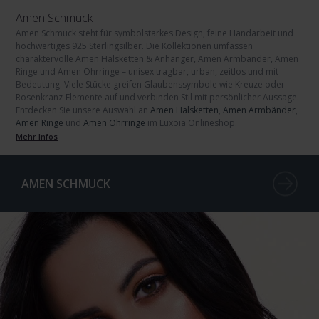
Amen Schmuck
Amen Schmuck
steht für symbolstarkes Design, feine Handarbeit und
hochwertiges
925 Sterlingsilber
. Die Kollektionen umfassen
charaktervolle
Amen Halsketten & Anhänger
,
Amen Armbänder
,
Amen
Ringe
und
Amen Ohrringe
– unisex tragbar, urban, zeitlos und mit
Bedeutung. Viele Stücke greifen Glaubenssymbole wie Kreuze oder
Rosenkranz-Elemente auf und verbinden Stil mit persönlicher Aussage.
Entdecken Sie unsere Auswahl an
Amen Halsketten
,
Amen Armbänder
,
Amen Ringe
und
Amen Ohrringe
im Luxoia Onlineshop.
Mehr Infos
AMEN SCHMUCK