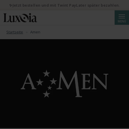
✨Jetzt bestellen und mit Twint PayLater später bezahlen.
Suche
MENÜ
Startseite
Amen