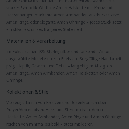
Amen Schmuck
verbindet klare Ketten-/Gliederästhetik mit
starker Symbolik. Ob feine
Amen Halskette
mit Kreuz- oder
Herzanhänger, markante
Amen Armbänder
, ausdrucksstarke
Amen Ringe
oder elegante
Amen Ohrringe
– jedes Stück setzt
ein stilvolles, unisex tragbares Statement.
Materialien & Verarbeitung
Im Fokus stehen
925 Sterlingsilber
und funkelnde
Zirkonia
;
ausgewählte Modelle nutzen
Edelstahl
. Sorgfältige Handarbeit
prägt Haptik, Gewicht und Detail – langlebig im Alltag, ob
Amen Ringe
,
Amen Armbänder
,
Amen Halsketten
oder
Amen
Ohrringe
.
Kollektionen & Stile
Vielseitige Linien von
Kreuzen
und
Rosenkränzen
über
Prayer
/
Amore
bis zu Herz- und Sternmotiven:
Amen
Halskette
,
Amen Armbänder
,
Amen Ringe
und
Amen Ohrringe
reichen von minimal bis bold – stets mit klarer,