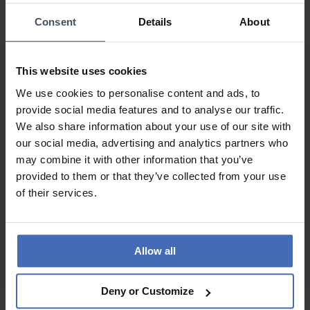
Silikon, Textil oder Edelstahl sorgen für maximale
Consent
Details
About
Strapazierfähigkeit.
Technik & Leuchtkraft auf höchstem Niveau
This website uses cookies
Im Inneren arbeiten
schweizerische Quarzwerke
oder
We use cookies to personalise content and ads, to
mechanische Uhrwerke
. Das Highlight: die patentierte
provide social media features and to analyse our traffic.
trigalight®-Beleuchtung
– selbstleuchtende Röhrchen, die bis
We also share information about your use of our site with
zu 25 Jahre ohne externe Lichtquelle leuchten. Funktionen wie
our social media, advertising and analytics partners who
Datumsanzeige
,
Chronograph
oder sogar
Kompass
sind je
may combine it with other information that you’ve
nach Modell verfügbar – ideal für
Luminox Taucher Uhren
und
provided to them or that they’ve collected from your use
Outdoor-Fans.
of their services.
Kollektionen für Land, Luft, Wasser & Weltall
Die Luminox Kollektion gliedert sich in
Sea, Air, Land
und
Allow all
Space
. Beliebte Modelle sind
Navy Seal (Colormark)
,
Dive
,
Deep Dive Mariner
oder
Atacama
– benannt nach
Einsatzbereichen und inspiriert durch reale Anforderungen aus
Deny or Customize
taktischen und sportlichen Bereichen.