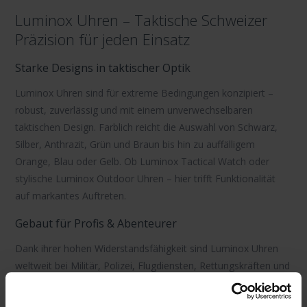
Luminox Uhren – Taktische Schweizer
Präzision für jeden Einsatz
Starke Designs in taktischer Optik
Luminox Uhren
sind für extreme Bedingungen konzipiert –
robust, zuverlässig und mit einem unverwechselbaren
taktischen Design. Farblich reicht die Auswahl von Schwarz,
Silber, Anthrazit, Grün und Braun bis hin zu auffälligem
Orange, Blau oder Gelb. Ob
Luminox Tactical Watch
oder
stylische
Luminox Outdoor Uhren
– hier trifft Funktionalität
auf markantes Auftreten.
Gebaut für Profis & Abenteurer
Dank ihrer hohen Widerstandsfähigkeit sind
Luminox Uhren
weltweit bei Militär, Polizei, Flugdiensten, Rettungskräften und
Tauchern im Einsatz. Gehäuse aus Edelstahl oder
karbonverstärktem Kunststoff, Saphirglas und Armbänder aus