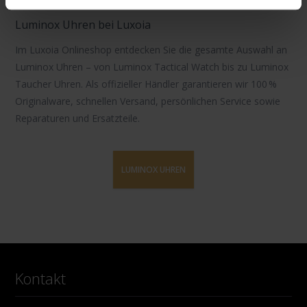
Luminox Uhren bei Luxoia
Im Luxoia Onlineshop entdecken Sie die gesamte Auswahl an
Luminox Uhren
– von
Luminox Tactical Watch
bis zu
Luminox
Taucher Uhren
. Als offizieller Händler garantieren wir 100 %
Originalware, schnellen Versand, persönlichen Service sowie
Reparaturen und Ersatzteile.
LUMINOX UHREN
Kontakt