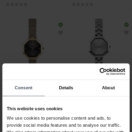
-50%
-50%
CHF 74.50
CHF 79.50
Consent
Details
About
statt CHF 149.00
statt CHF 159.00
Esprit Edgy -
Esprit Edgy -
H.89040264NL
H.89040256NL
This website uses cookies
We use cookies to personalise content and ads, to
provide social media features and to analyse our traffic.