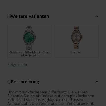
Weitere Varianten
Green mit Zifferblatt in Grün
bicolor
silberfarben
Zeige mehr
Beschreibung
silberfarben
Blue mit hellblauem
Zifferblatt und weissen
Steinen Silber
Uhr mit pinkfarbenem Zifferblatt: Die weißen
Silver mit schwarzem
Burgundy mit weinrotem
Zirkonia-Steine als Indexe auf dem pinkfarbenen
Zifferblatt und weissen
Zifferblatt und weissen
Zifferblatt sind das Highlight dieser Unisex-
Steinen Silber
Steinen Silber
Armbanduhr. Die Steine und die Trendfarbe Pink