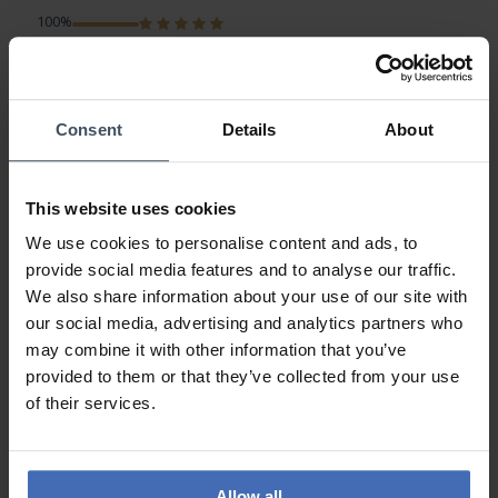
100%
0%
0%
0%
0%
Consent
Details
About
Wunderschön
This website uses cookies
Kundenmeinung von Mehtap92
Sonntag, 21. Februar 2021
We use cookies to personalise content and ads, to
DESIGN
provide social media features and to analyse our traffic.
PREIS-LEISTUNG
We also share information about your use of our site with
QUALITÄT
our social media, advertising and analytics partners who
Die Uhr sieht genau so schön aus wie auf dem Bild. Die
may combine it with other information that you’ve
Grösse ist perfekt, nicht zu gross und nicht zu klein.
provided to them or that they’ve collected from your use
of their services.
ZU DEN BEWERTUNGEN
Allow all