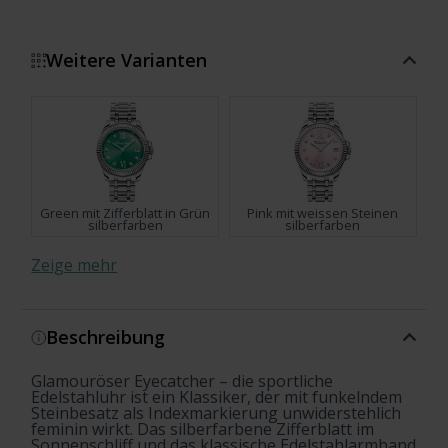
Weitere Varianten
Green mit Zifferblatt in Grün
Pink mit weissen Steinen
silberfarben
silberfarben
Zeige mehr
Beschreibung
bicolor
Blue mit hellblauem
Zifferblatt und weissen
Steinen Silber
Glamouröser Eyecatcher – die sportliche
Silver mit schwarzem
Burgundy mit weinrotem
Edelstahluhr ist ein Klassiker, der mit funkelndem
Zifferblatt und weissen
Zifferblatt und weissen
Steinbesatz als Indexmarkierung unwiderstehlich
Steinen Silber
Steinen Silber
feminin wirkt. Das silberfarbene Zifferblatt im
Sonnenschliff und das klassische Edelstahlarmband