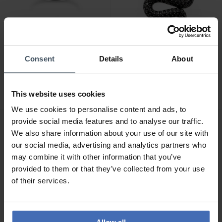
CHF 44.00
CHF 308.00
Consent
Details
About
Thomas Sabo Ring V
Thomas Sabo Ring
Form mit Weissen Steinen
schwarze Schlange Pavé -
Silber - TR2394-051-14
TR1938-041-11
This website uses cookies
2
3
We use cookies to personalise content and ads, to
provide social media features and to analyse our traffic.
We also share information about your use of our site with
our social media, advertising and analytics partners who
may combine it with other information that you’ve
provided to them or that they’ve collected from your use
of their services.