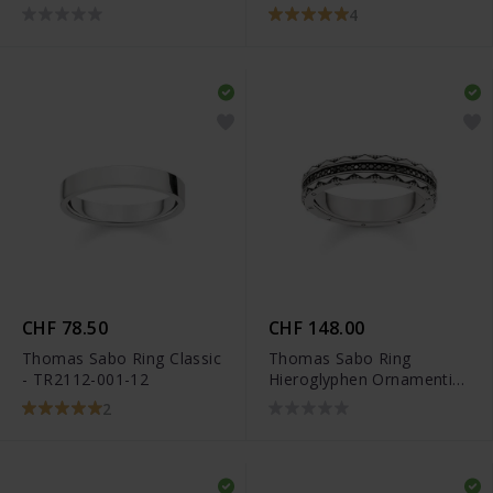
TR2277-413-39
Silber - TR2316-051-14
4
CHF 78.50
CHF 148.00
Thomas Sabo Ring Classic
Thomas Sabo Ring
- TR2112-001-12
Hieroglyphen Ornamentik
- TR2106-643-11
2