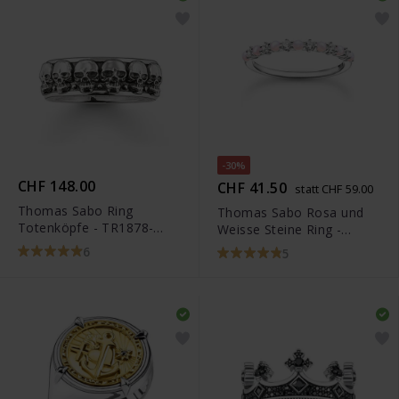
-30%
CHF 148.00
CHF 41.50
statt CHF 59.00
Thomas Sabo Ring
Thomas Sabo Rosa und
Totenköpfe - TR1878-
Weisse Steine Ring -
001-12
TR2343-166-7
6
5