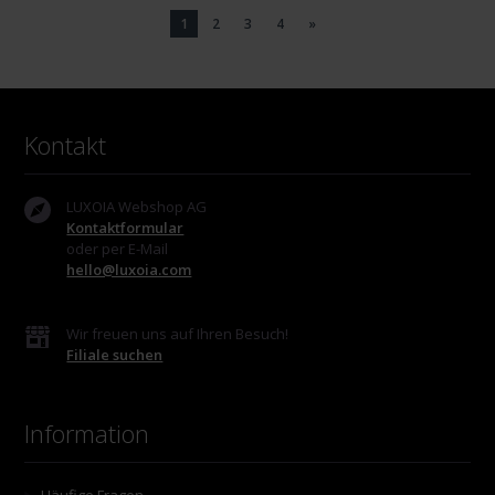
1
2
3
4
»
Kontakt
LUXOIA Webshop AG
Kontaktformular
oder per E-Mail
hello@luxoia.com
Wir freuen uns auf Ihren Besuch!
Filiale suchen
Information