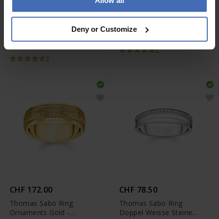
Allow all
-50%
CHF 139.50
CHF 103.00
statt CHF 279.00
Thomas Sabo Ring
Deny or Customize
Thomas Sabo Ring Rebel
Totenkopf Silber -
at heart - TR1803-051-11
TR1922-001-12
2
2
CHF 172.00
CHF 78.50
Thomas Sabo Ring
Thomas Sabo Ring
Ornaments Gold -
Doppel Weisse Steine