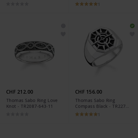
TR2277-637-21
Steinen Gold - TR2402-
1
971-6
CHF 212.00
CHF 156.00
Thomas Sabo Ring Love
Thomas Sabo Ring
Knot - TR2087-643-11
Compass Black - TR2274-
641-11
1