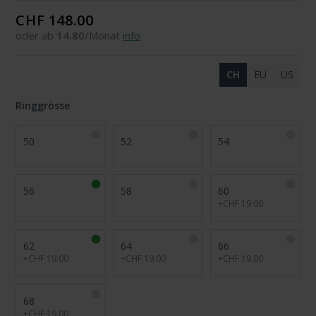
CHF 148.00
oder ab
14.80
/Monat
info
CH
EU
US
Ringgrösse
50
52
54
56
58
60
+CHF 19.00
62
64
66
+CHF 19.00
+CHF 19.00
+CHF 19.00
68
+CHF 19.00