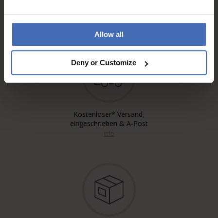
Rechnung & Ratenzahlung bis
5'000.-
info
Allow all
Deny or Customize
Kostenloser* Versand,
eingeschrieben & A-Post
info