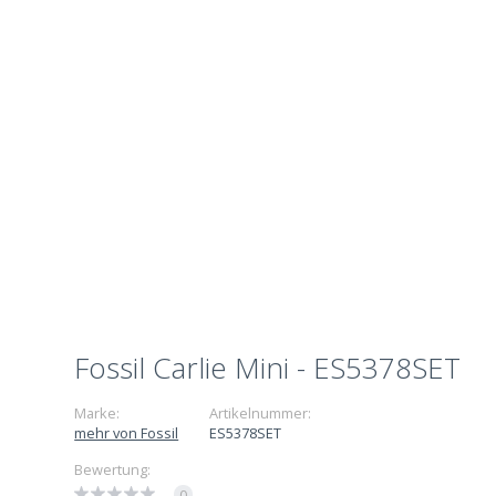
Fossil Carlie Mini - ES5378SET
Marke:
Artikelnummer:
mehr von Fossil
ES5378SET
Bewertung:
0