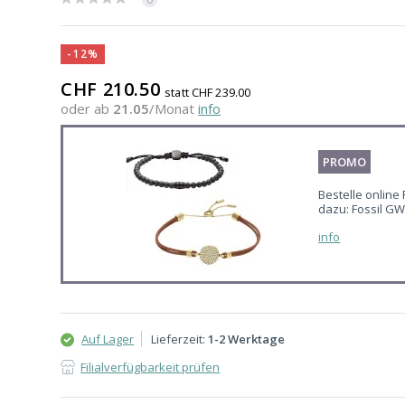
-12%
CHF 210.50
statt CHF 239.00
oder ab
21.05
/Monat
info
PROMO
Bestelle online
dazu: Fossil G
info
Auf Lager
Lieferzeit:
1-2 Werktage
Filialverfügbarkeit prüfen