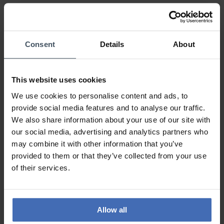
0%
0%
0%
0%
Consent
Details
About
...
This website uses cookies
Kundenmeinung von Belma
Donnerstag, 4. Februar 2021
We use cookies to personalise content and ads, to
DESIGN
provide social media features and to analyse our traffic.
PREIS-LEISTUNG
We also share information about your use of our site with
QUALITÄT
our social media, advertising and analytics partners who
Sehr schön
may combine it with other information that you’ve
provided to them or that they’ve collected from your use
of their services.
ZU DEN BEWERTUNGEN
Allow all