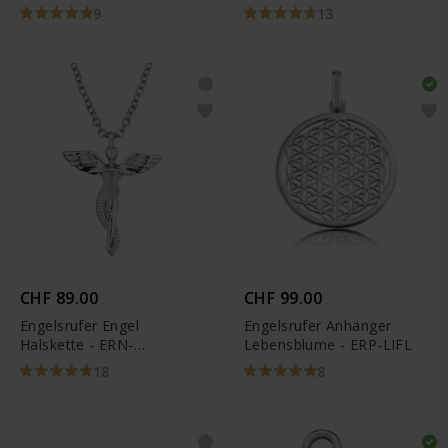
LILHEARTWING-G
LILHEARTWINGBI
9
13
CHF 89.00
CHF 99.00
Engelsrufer Engel
Engelsrufer Anhänger
Halskette - ERN-
Lebensblume - ERP-LIFL
LILANGEL
18
8