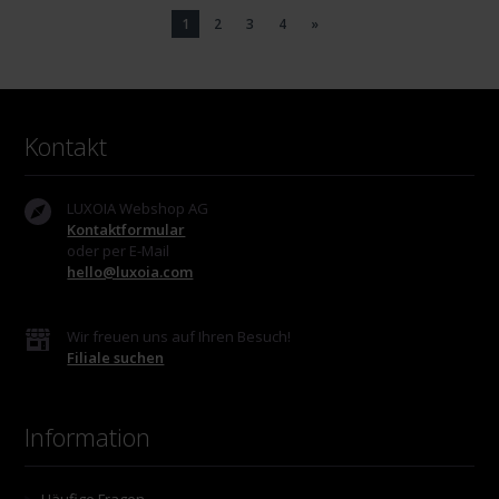
1
2
3
4
»
Kontakt
LUXOIA Webshop AG
Kontaktformular
oder per E-Mail
hello@luxoia.com
Wir freuen uns auf Ihren Besuch!
Filiale suchen
Information