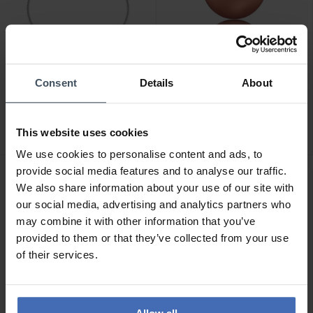
CHF 79.00
CHF 16.00
Consent
Details
About
Engelsrufer Armband
Engelsrufer Klangkugel -
Infinity Silber - ERB-
ERS-16
LILINFINITY-ZI
This website uses cookies
8
18
We use cookies to personalise content and ads, to
provide social media features and to analyse our traffic.
We also share information about your use of our site with
our social media, advertising and analytics partners who
may combine it with other information that you’ve
provided to them or that they’ve collected from your use
of their services.