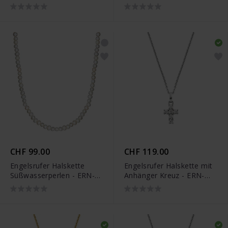
SHINYHEART-ZI-ST
Tennis - ERB-
SHINYTENNIS-ZT
CHF 99.00
CHF 119.00
Engelsrufer Halskette
Engelsrufer Halskette mit
Süßwasserperlen - ERN-
Anhänger Kreuz - ERN-
40+5-PE
CROSSHOPE-ZI