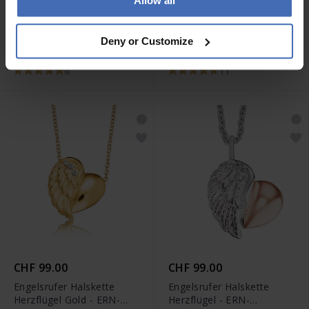
Allow all
CHF 99.00
CHF 89.00
Engelsrufer Halskette
Engelsrufer Armband
Deny or Customize
Flügel Silber - ERN-
Moonlight - ERB-
LILWING-ZI
LILMOON-ZI-R
6
11
CHF 99.00
CHF 99.00
Engelsrufer Halskette
Engelsrufer Halskette
Herzflügel Gold - ERN-
Herzflügel - ERN-