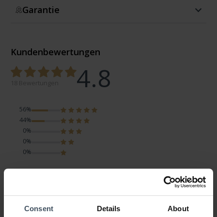
Garantie
Kundenbewertungen
4.8
18 Bewertungen
56%
44%
0%
0%
0%
Klangkugel
Kundenmeinung von Marvin87
Sonntag, 14. November 2021
Consent
Details
About
DESIGN