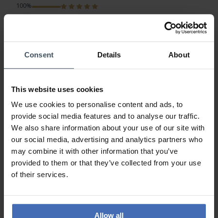
100%
0%
0%
0%
0%
Consent
Details
About
Jolie montre
This website uses cookies
Kundenmeinung von jojo
Mittwoch, 21. Juni 2017
We use cookies to personalise content and ads, to
DESIGN
provide social media features and to analyse our traffic.
PREIS-LEISTUNG
We also share information about your use of our site with
QUALITÄT
our social media, advertising and analytics partners who
Franchement c'est une belle montre, livraison au top, je
may combine it with other information that you’ve
recommande
provided to them or that they’ve collected from your use
of their services.
ZU DEN BEWERTUNGEN
Allow all