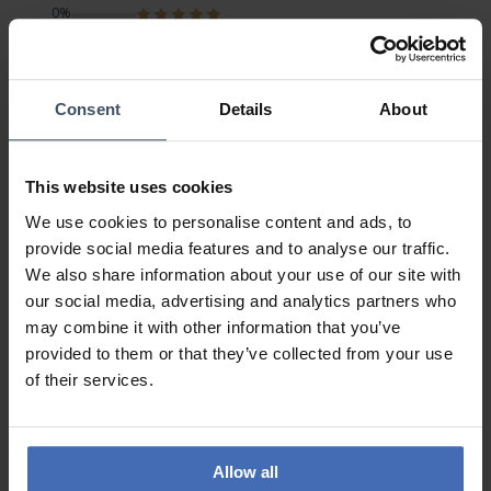
0%
100%
0%
0%
0%
Consent
Details
About
This website uses cookies
Positiv
Kundenmeinung von Roger
Donnerstag, 12. April 2018
We use cookies to personalise content and ads, to
DESIGN
provide social media features and to analyse our traffic.
PREIS-LEISTUNG
We also share information about your use of our site with
QUALITÄT
our social media, advertising and analytics partners who
Super Uhr die nicht jeder hat.
may combine it with other information that you’ve
provided to them or that they’ve collected from your use
of their services.
ZU DEN BEWERTUNGEN
Allow all