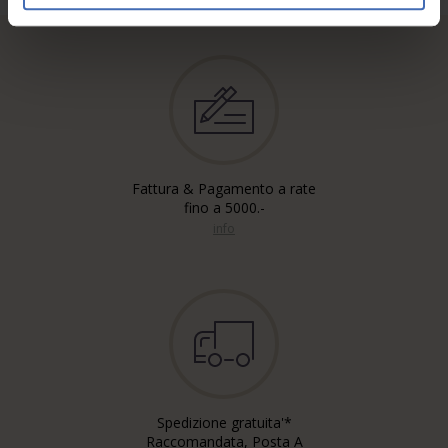
Fattura & Pagamento a rate
fino a 5000.-
info
Spedizione gratuita'*
Raccomandata, Posta A