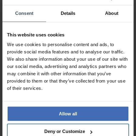
0%
Consent
Details
About
Mein Favorit
Review by stefanova
sabato, 18 ottobre 2025
This website uses cookies
DESIGN
We use cookies to personalise content and ads, to
PREZZO-PRESTANZIONE
provide social media features and to analyse our traffic.
QUALITÀ
We also share information about your use of our site with
Wunderschön
our social media, advertising and analytics partners who
may combine it with other information that you’ve
provided to them or that they’ve collected from your use
of their services.
ALLE RECENSIONI
Allow all
Deny or Customize