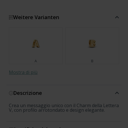
Weitere Varianten
A
B
Mostra di più
Descrizione
C
D
Crea un messaggio unico con il Charm della Lettera
M
G
O
Q
U
S
Z
E
K
X
I
W
H
N
P
R
T
Y
F
L
J
V, con profilo arrotondato e design elegante.