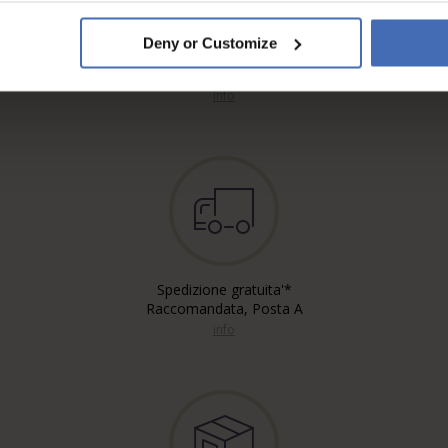
Deny or Customize
Fattura & Pagamento a rate
fino a 5000.-
info
Spedizione gratuita'*
Raccomandata, Posta A
info