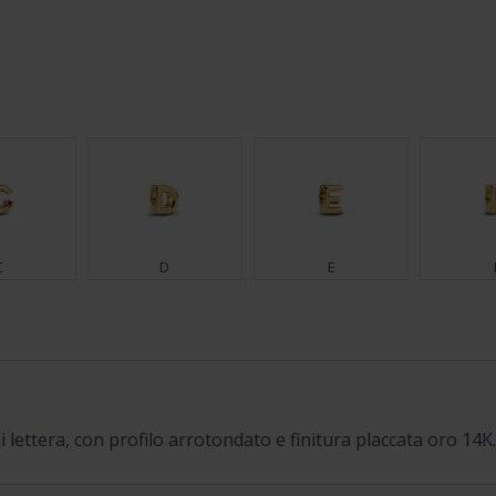
C
D
E
K
L
M
i lettera, con profilo arrotondato e finitura placcata oro 14K
T
U
V