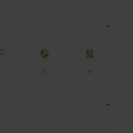
F
G
H
N
P
Q
.
W
X
Y