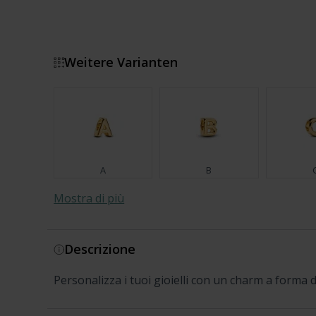
Weitere Varianten
A
B
Mostra di più
Descrizione
I
J
Personalizza i tuoi gioielli con un charm a forma d
R
Z
S