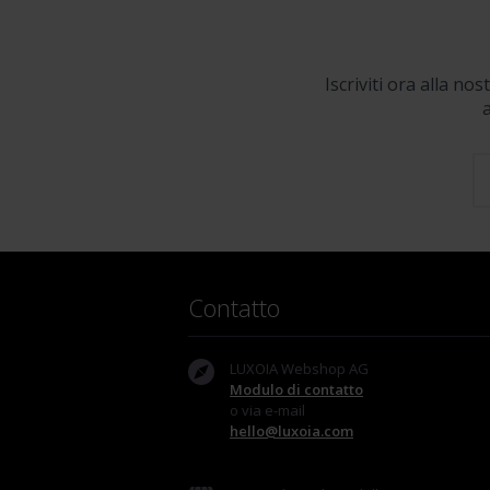
Iscriviti ora alla no
a
Contatto
LUXOIA Webshop AG
Modulo di contatto
o via e-mail
hello@luxoia.com