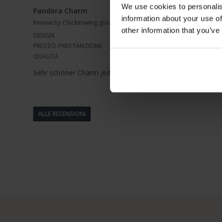
We use cookies to personalis
Pandora Charm
information about your use of
Review by Chickenwing
giovedì, 26 febbraio 2026
other information that you’ve
DESIGN
PREZZO-PRESTANZIONE
QUALITÀ
Sehr schöner Charm jedoch fällt er viel kleiner aus als ich 
ALLE RECENSIONI