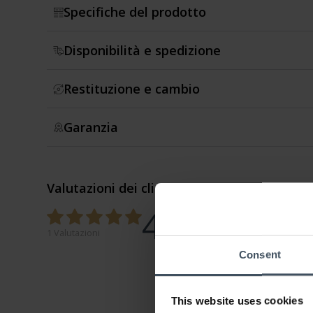
Specifiche del prodotto
Disponibilità e spedizione
Restituzione e cambio
Garanzia
Valutazioni dei clienti
4.4
0%
100%
1 Valutazioni
0%
Consent
0%
0%
This website uses cookies