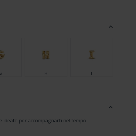
G
H
I
O
P
Q
 e ideato per accompagnarti nel tempo.
W
X
Y