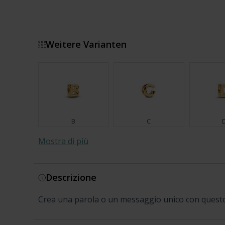
Weitere Varianten
B
C
Mostra di più
Descrizione
J
K
Crea una parola o un messaggio unico con questo 
R
Z
S