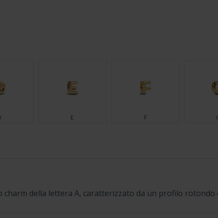
D
E
F
L
M
N
charm della lettera A, caratterizzato da un profilo rotondo
T
U
V