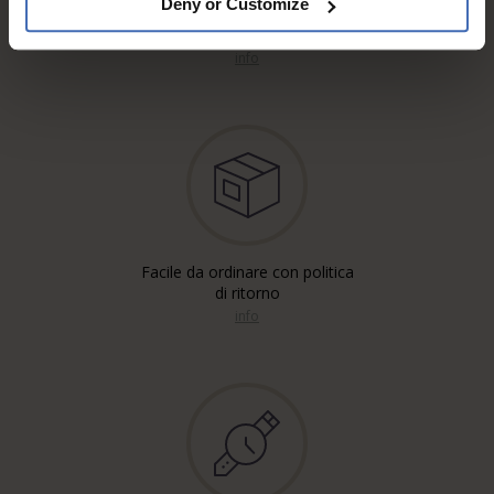
Deny or Customize
Spedizione gratuita'*
Raccomandata, Posta A
info
Facile da ordinare con politica
di ritorno
info