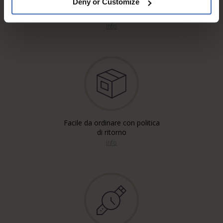
Deny or Customize
Spedizione gratuita'*
Raccomandata, Posta A
info
Facile da ordinare con politica
di ritorno
info